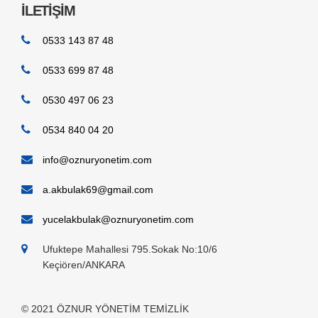
İLETİŞİM
0533 143 87 48
0533 699 87 48
0530 497 06 23
0534 840 04 20
info@oznuryonetim.com
a.akbulak69@gmail.com
yucelakbulak@oznuryonetim.com
Ufuktepe Mahallesi 795.Sokak No:10/6
Keçiören/ANKARA
© 2021 ÖZNUR YÖNETİM TEMİZLİK